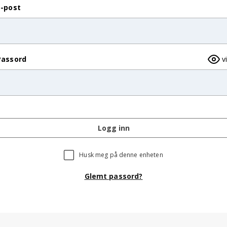
E-post
Passord
v
Logg inn
Husk meg på denne enheten
Glemt passord?